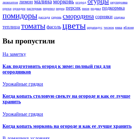
огурцы
малина
морковь
лимон
лизихитон
огород
окупировка
персик
подкормка
орехи
орхидеи
пастернак
перепел
перец
пион
подвал
помидоры
смородина
сорняки
рассада
сирень
спаржа
цветы
томаты
теплица
фасоль
церападус
чеснок
юкка
яблоня
Вы пропустили
На заметку
Как подготовить огород к зиме: полный гид для
огородников
Урожайные грядки
Когда копать столовую свеклу на огороде и как ее лучше
хранить
Урожайные грядки
Когда копать морковь на огороде и как ее лучше хранить
В домашних условиях