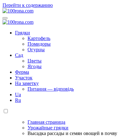
Перейти к содержанию
100rona.com
Приусадебный участок. C грядки на стол!
100rona.com
Приусадебный участок. C грядки на стол!
Грядки
Картофель
Помидоры
Огурцы
Сад
Цветы
Ягоды
Ферма
Участок
На заметку
Питання — відповідь
Ua
Ru
Главная страница
Урожайные грядки
Высадка рассады и семян овощей в почву