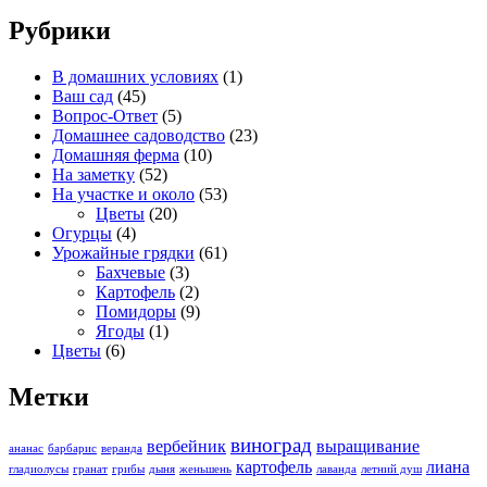
Рубрики
В домашних условиях
(1)
Ваш сад
(45)
Вопрос-Ответ
(5)
Домашнее садоводство
(23)
Домашняя ферма
(10)
На заметку
(52)
На участке и около
(53)
Цветы
(20)
Огурцы
(4)
Урожайные грядки
(61)
Бахчевые
(3)
Картофель
(2)
Помидоры
(9)
Ягоды
(1)
Цветы
(6)
Метки
виноград
вербейник
выращивание
ананас
барбарис
веранда
картофель
лиана
гладиолусы
гранат
грибы
дыня
женьшень
лаванда
летний душ