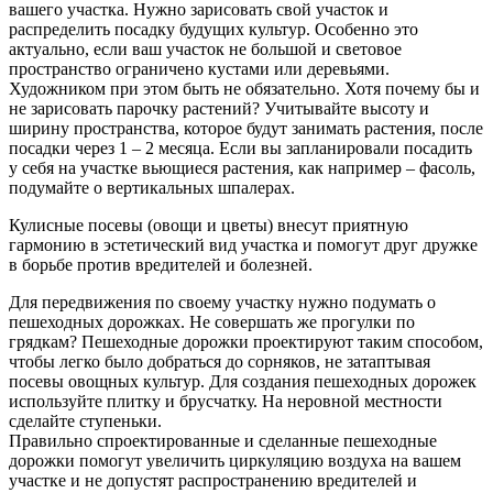
вашего участка. Нужно зарисовать свой участок и
распределить посадку будущих культур. Особенно это
актуально, если ваш участок не большой и световое
пространство ограничено кустами или деревьями.
Художником при этом быть не обязательно. Хотя почему бы и
не зарисовать парочку растений? Учитывайте высоту и
ширину пространства, которое будут занимать растения, после
посадки через 1 – 2 месяца. Если вы запланировали посадить
у себя на участке вьющиеся растения, как например – фасоль,
подумайте о вертикальных шпалерах.
Кулисные посевы (овощи и цветы) внесут приятную
гармонию в эстетический вид участка и помогут друг дружке
в борьбе против вредителей и болезней.
Для передвижения по своему участку нужно подумать о
пешеходных дорожках. Не совершать же прогулки по
грядкам? Пешеходные дорожки проектируют таким способом,
чтобы легко было добраться до сорняков, не затаптывая
посевы овощных культур. Для создания пешеходных дорожек
используйте плитку и брусчатку. На неровной местности
сделайте ступеньки.
Правильно спроектированные и сделанные пешеходные
дорожки помогут увеличить циркуляцию воздуха на вашем
участке и не допустят распространению вредителей и