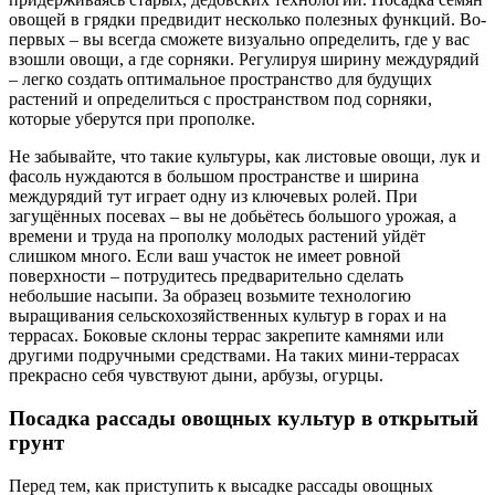
овощей в грядки предвидит несколько полезных функций. Во-
первых – вы всегда сможете визуально определить, где у вас
взошли овощи, а где сорняки. Регулируя ширину междурядий
– легко создать оптимальное пространство для будущих
растений и определиться с пространством под сорняки,
которые уберутся при прополке.
Не забывайте, что такие культуры, как листовые овощи, лук и
фасоль нуждаются в большом пространстве и ширина
междурядий тут играет одну из ключевых ролей. При
загущённых посевах – вы не добьётесь большого урожая, а
времени и труда на прополку молодых растений уйдёт
слишком много. Если ваш участок не имеет ровной
поверхности – потрудитесь предварительно сделать
небольшие насыпи. За образец возьмите технологию
выращивания сельскохозяйственных культур в горах и на
террасах. Боковые склоны террас закрепите камнями или
другими подручными средствами. На таких мини-террасах
прекрасно себя чувствуют дыни, арбузы, огурцы.
Посадка рассады овощных культур в открытый
грунт
Перед тем, как приступить к высадке рассады овощных