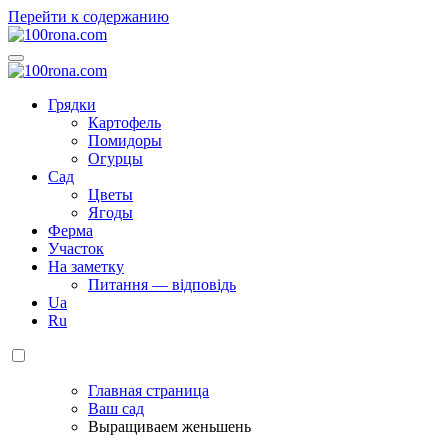
Перейти к содержанию
100rona.com
Приусадебный участок. C грядки на стол!
100rona.com
Приусадебный участок. C грядки на стол!
Грядки
Картофель
Помидоры
Огурцы
Сад
Цветы
Ягоды
Ферма
Участок
На заметку
Питання — відповідь
Ua
Ru
Главная страница
Ваш сад
Выращиваем женьшень