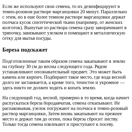
Если же используют свои семена, то их дезинфицируют в
темно-розовом растворе марганцовки 20 минут. Параллельно
с этим, но в еше более темном растворе марганцовки держат
полчаса кусок синтетической ткани (например, от женских
колготок). Вынутые из раствора семена сразу заворачивают в
тряпочку, завязывают узелком и помещают в металлическую
сетку для мытья посуды.
Береза подскажет
Подготовленные таким образом семена закапывают в землю
на глубину 30 см до весны следующего года. Рядом
устанавливают опознавательный предмет. Это может быть
камень или кирпич. Подбирают такое место, где вода весной
долго не застаивается, а кроме того, тенистое и укромное —
здесь никто не должен ходить и копать землю.
На следующий год, весной, примерно в то время, когда начнет
распускаться береза бородавчатая, семена откапывают. Не
распаковывая, узелок погружают на полчаса в темно-розовый
раствор марганцовки, Затем вновь закапывают на прежнее
место и держат там до осени, пока береза сбросит листву.
Только тогда семена извлекают и приступают к посеву.