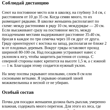
Соблюдай дистанцию
Сеют на постоянное место или в школку, на глубину 3-4 см, с
расстоянием от 10 до 35 см. Когда семян много, то их
размещают рядками. В школке женьшень располагают по
схеме: между растениями в ряду 10 см, междурядье — 20 см.
Если высаживают сразу на постоянное место, между
посадочными местами выдерживают расстояние 35-40 см,
бросая в каждое по три семечка через 10 см друг от друга.
Гряду ориентируют с востока на запад, располагая не ближе 2
м от плодовых деревьев. Вокруг гряды оставляют проход
шириной 80-100 см. Над посадками устраивают навес с
уклоном к югу, чтобы защитить растения от солнца. С
северной стороны навес крепится на высоте 1,5 м, а с южной
— 1 м. Благодаря этому создается нужный уклон.
На зиму посевы укрывают опилками, слоем 8 см или
сосновыми ветками. Я укрываю опавшей хвоей
можжевельника и весной се не убираю.
Особый состав
Почва для посадки женьшеня должна быть рыхлая, умеренно
влажная, содержать много перегноя. Для этого из леса, где