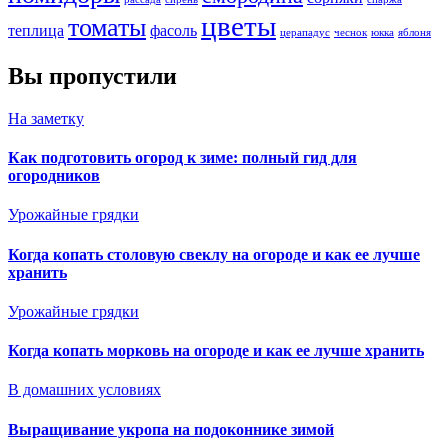
цветы
томаты
теплица
фасоль
церападус
чеснок
юкка
яблоня
Вы пропустили
На заметку
Как подготовить огород к зиме: полный гид для
огородников
Урожайные грядки
Когда копать столовую свеклу на огороде и как ее лучше
хранить
Урожайные грядки
Когда копать морковь на огороде и как ее лучше хранить
В домашних условиях
Выращивание укропа на подоконнике зимой