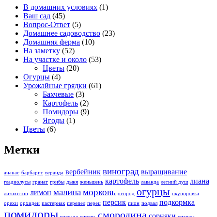
В домашних условиях
(1)
Ваш сад
(45)
Вопрос-Ответ
(5)
Домашнее садоводство
(23)
Домашняя ферма
(10)
На заметку
(52)
На участке и около
(53)
Цветы
(20)
Огурцы
(4)
Урожайные грядки
(61)
Бахчевые
(3)
Картофель
(2)
Помидоры
(9)
Ягоды
(1)
Цветы
(6)
Метки
виноград
вербейник
выращивание
ананас
барбарис
веранда
картофель
лиана
гладиолусы
гранат
грибы
дыня
женьшень
лаванда
летний душ
огурцы
малина
морковь
лимон
лизихитон
огород
окупировка
персик
подкормка
орехи
орхидеи
пастернак
перепел
перец
пион
подвал
помидоры
смородина
сорняки
рассада
сирень
спаржа