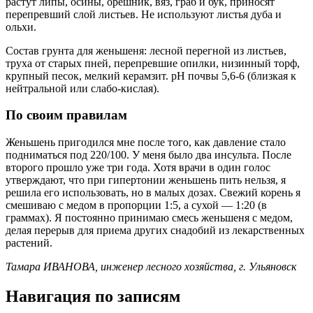
растут липы, осины, орешник, вяз, граб и бук, приносят
перепревший слой листьев. Не используют листья дуба и
ольхи.
Состав грунта для женьшеня: лесной перегной из листьев,
труха от старых пней, перепревшие опилки, низинный торф,
крупный песок, мелкий керамзит. рН почвы 5,6-6 (близкая к
нейтральной или слабо-кислая).
По своим правилам
Женьшень пригодился мне после того, как давление стало
подниматься под 220/100. У меня было два инсульта. После
второго прошло уже три года. Хотя врачи в один голос
утверждают, что при гипертонии женьшень пить нельзя, я
решила его использовать, но в малых дозах. Свежий корень я
смешиваю с медом в пропорции 1:5, а сухой — 1:20 (в
граммах). Я постоянно принимаю смесь женьшеня с медом,
делая перерыв для приема других снадобий из лекарственных
растений.
Тамара ИВАНОВА, инженер лесного хозяйства, г. Ульяновск
Навигация по записям