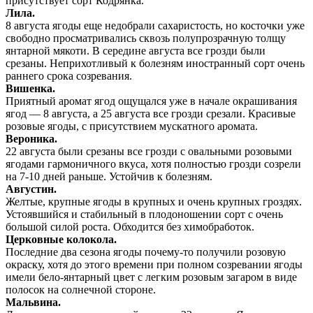
присутствует сорт Кодрянка.
Лила.
8 августа ягоды еще недобрали сахаристость, но косточки уже
свободно просматривались сквозь полупрозрачную толщу
янтарной мякоти. В середине августа все грозди были
срезаны. Неприхотливый к болезням иностранный сорт очень
раннего срока созревания.
Вишенка.
Приятный аромат ягод ощущался уже в начале окрашивания
ягод — 8 августа, а 25 августа все грозди срезали. Красивые
розовые ягоды, с присутствием мускатного аромата.
Вероника.
22 августа были срезаны все грозди с овальными розовыми
ягодами гармоничного вкуса, хотя полностью грозди созрели
на 7-10 дней раньше. Устойчив к болезням.
Августин.
Желтые, крупные ягоды в крупных и очень крупных гроздях.
Устоявшийся и стабильный в плодоношении сорт с очень
большой силой роста. Обходится без химобработок.
Церковные колокола.
Последние два сезона ягоды почему-то получили розовую
окраску, хотя до этого времени при полном созревании ягоды
имели бело-янтарный цвет с легким розовым загаром в виде
полосок на солнечной стороне.
Мальвина.