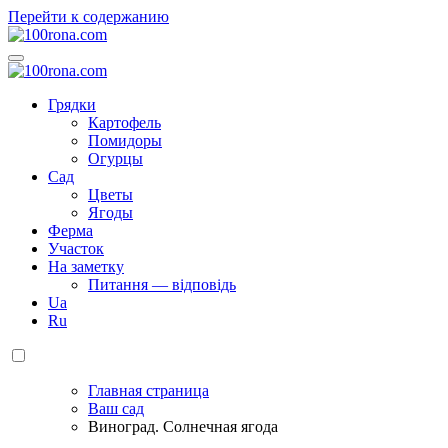
Перейти к содержанию
100rona.com
Приусадебный участок. C грядки на стол!
100rona.com
Приусадебный участок. C грядки на стол!
Грядки
Картофель
Помидоры
Огурцы
Сад
Цветы
Ягоды
Ферма
Участок
На заметку
Питання — відповідь
Ua
Ru
Главная страница
Ваш сад
Виноград. Солнечная ягода