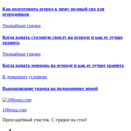
Как подготовить огород к зиме: полный гид для
огородников
Урожайные грядки
Когда копать столовую свеклу на огороде и как ее лучше
хранить
Урожайные грядки
Когда копать морковь на огороде и как ее лучше хранить
В домашних условиях
Выращивание укропа на подоконнике зимой
100rona.com
Приусадебный участок. C грядки на стол!