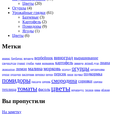
Цветы
(20)
Огурцы
(4)
Урожайные грядки
(61)
Бахчевые
(3)
Картофель
(2)
Помидоры
(9)
Ягоды
(1)
Цветы
(6)
Метки
виноград
вербейник
выращивание
ананас
барбарис
веранда
картофель
лиана
гладиолусы
гранат
грибы
дыня
женьшень
лаванда
летний душ
огурцы
малина
морковь
лимон
лизихитон
огород
окупировка
персик
подкормка
орехи
орхидеи
пастернак
перепел
перец
пион
подвал
помидоры
смородина
сорняки
рассада
сирень
спаржа
цветы
томаты
теплица
фасоль
церападус
чеснок
юкка
яблоня
Вы пропустили
На заметку