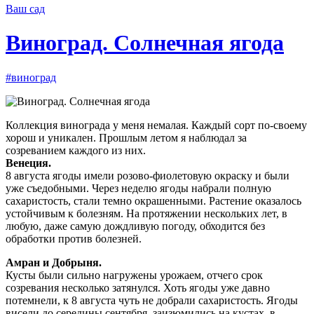
Ваш сад
Виноград. Солнечная ягода
#виноград
Коллекция винограда у меня немалая. Каждый сорт по-своему
хорош и уникален. Прошлым летом я наблюдал за
созреванием каждого из них.
Венеция.
8 августа ягоды имели розово-фиолетовую окраску и были
уже съедобными. Через неделю ягоды набрали полную
сахаристость, стали темно окрашенными. Растение оказалось
устойчивым к болезням. На протяжении нескольких лет, в
любую, даже самую дождливую погоду, обходится без
обработки против болезней.
Aмран и Добрыня.
Кусты были сильно нагружены урожаем, отчего срок
созревания несколько затянулся. Хоть ягоды уже давно
потемнели, к 8 августа чуть не добрали сахаристость. Ягоды
висели до середины сентября, заизюмились на кустах, в