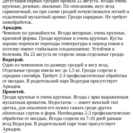
Дегустация первых гроздей прошла 22 августа. Ягоды очень
крупные, розовые, овальные. По описаниям, вкус ягод
гармоничный, но при съеме гроздей почувствовался легкий и
отдаленный мускатный аромат. Грозди нарядные. Не требует
химобработок.
Аркадия.
Чемпион по урожайности. Ягоды янтарные, очень крупные,
красивой формы. Грозди крупные и очень крупные. Кусты
хорошо переносят перепады температуры в период покоя и
поэтому имеют стабильное плодоношение. Устойчив к
болезням. На 22 августа не созрели лишь отдельные грозди.
Водограй.
Один из чемпионов по размеру гроздей и весу ягод.
Отдельные грозди имели вес до 1,5 кг. Грозди созрели в
середине сентября. Требует 2-3 профилактические обработки
от милдью. В родительской паре Водограя присутствует
Аркадия.
Прометей.
Грозди крупные и очень крупные. Ягоды с ярко выраженным
мускатным ароматом. Недостаток — имеет женский тип
цветка, для опыления его нужно сажать среди других
обоеполых сортов и форм. Необходимы 2-3 профилактические
обработки от милдью, Ягоды созрели на 7-10 дней раньше
ягод Водограя. В родительской паре тоже присутствует
Аркадия.