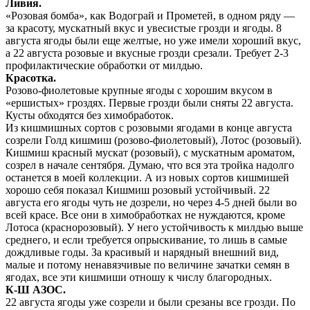
Ливия.
«Розовая бомба», как Водограй и Прометей, в одном ряду —
за красоту, мускатный вкус и увесистые грозди и ягоды. 8
августа ягоды были еще желтые, но уже имели хороший вкус,
а 22 августа розовые и вкусные грозди срезали. Требует 2-3
профилактические обработки от милдью.
Красотка.
Розово-фиолетовые крупные ягоды с хорошим вкусом в
«ершистых» гроздях. Первые грозди были сняты 22 августа.
Кусты обходятся без химобработок.
Из кишмишных сортов с розовыми ягодами в конце августа
созрели Голд кишмиш (розово-фиолетовый), Лотос (розовый).
Кишмиш красный мускат (розовый), с мускатным ароматом,
созрел в начале сентября. Думаю, что вся эта тройка надолго
останется в моей коллекции. А из новых сортов кишмишей
хорошо себя показал Кишмиш розовый устойчивый. 22
августа его ягоды чуть не дозрели, но через 4-5 дней были во
всей красе. Все они в химобработках не нуждаются, кроме
Лотоса (краснорозовый). У него устойчивость к милдью выше
среднего, и если требуется опрыскивание, то лишь в самые
дождливые годы. За красивый и нарядный внешний вид,
малые и потому ненавязчивые по величине зачатки семян в
ягодах, все эти кишмиши отношу к числу благородных.
К-Ш АЗОС.
22 августа ягоды уже созрели и были срезаны все грозди. По