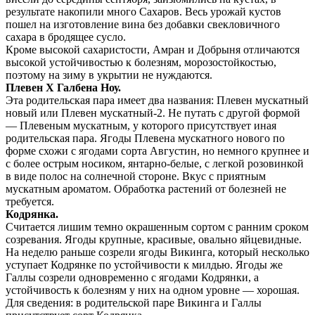
результате накопили много Сахаров. Весь урожай кустов
пошел на изготовление вина без добавки свекловичного
сахара в бродящее сусло.
Кроме высокой сахаристости, Амран и Добрыня отличаются
высокой устойчивостью к болезням, морозостойкостью,
поэтому на зиму в укрытии не нуждаются.
Плевен X Галбена Ноу.
Эта родительская пара имеет два названия: Плевен мускатный
новый или Плевен мускатный-2. Не путать с другой формой
— Плевеным мускатным, у которого присутствует иная
родительская пара. Ягоды Плевена мускатного нового по
форме схожи с ягодами сорта Августин, но немного крупнее и
с более острым носиком, янтарно-белые, с легкой розовинкой
в виде полос на солнечной стороне. Вкус с приятным
мускатным ароматом. Обработка растений от болезней не
требуется.
Кодрянка.
Считается лишим темно окрашенным сортом с ранним сроком
созревания. Ягоды крупные, красивые, овально яйцевидные.
На неделю раньше созрели ягоды Викинга, который несколько
уступает Кодрянке по устойчивости к милдью. Ягоды же
Галлы созрели одновременно с ягодами Кодрянки, а
устойчивость к болезням у них на одном уровне — хорошая.
Для сведения: в родительской паре Викинга и Галлы