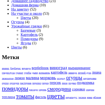
Домашнее садоводство
(23)
Домашняя ферма
(10)
На заметку
(52)
На участке и около
(53)
Цветы
(20)
Огурцы
(4)
Урожайные грядки
(61)
Бахчевые
(3)
Картофель
(2)
Помидоры
(9)
Ягоды
(1)
Цветы
(6)
Метки
виноград
вербейник
выращивание
ананас
барбарис
веранда
картофель
лиана
гладиолусы
гранат
грибы
дыня
женьшень
лаванда
летний душ
огурцы
малина
морковь
лимон
лизихитон
огород
окупировка
персик
подкормка
орехи
орхидеи
пастернак
перепел
перец
пион
подвал
помидоры
смородина
сорняки
рассада
сирень
спаржа
цветы
томаты
теплица
фасоль
церападус
чеснок
юкка
яблоня