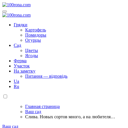
Перейти
к
100rona.com
Приусадебный участок. C грядки на стол!
содержанию
100rona.com
Приусадебный участок. C грядки на стол!
Грядки
Картофель
Помидоры
Огурцы
Сад
Цветы
Ягоды
Ферма
Участок
На заметку
Питання — відповідь
Ua
Ru
Главная страница
Ваш сад
Слива. Новых сортов много, а на любителя…
Ваш сад