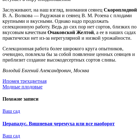
Заслуживают, на наш взгляд, внимания сеянец
Скороплодной
В. А. Волкова — Радужная и сеянец В. М. Розена с плодами
крупными и вкусными. Однако надо продолжать
селекционную работу. Ведь до сих пор нет сортов, близких по
вкусовым качествам
Очаковской Желтой
, а ее в наших садах
практически нет из-за нерегулярной и низкой урожайности.
Селекционная работа более широкого круга опытников,
очевидно, повлекла бы за собой появление ценных сеянцев и
приблизит создание высокодесертных сортов сливы.
Володий Евгений Александрович, Москва
Навигация
Ипомея трехцветная
Модные плодовые
по
записям
Похожие записи
Ваш сад
Церападус. Вишневая черемуха или все наоборот
Ваш сад