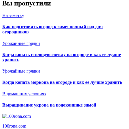
Вы пропустили
На заметку
Как подготовить огород к зиме: полный гид для
огородников
Урожайные грядки
Когда копать столовую свеклу на огороде и как ее лучше
хранить
Урожайные грядки
Когда копать морковь на огороде и как ее лучше хранить
В домашних условиях
Выращивание укропа на подоконнике зимой
100rona.com