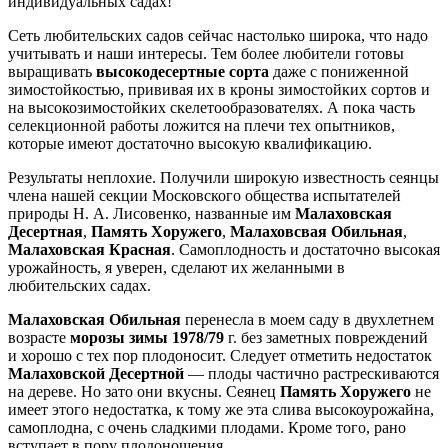
индивидуальных садах!
Сеть любительских садов сейчас настолько широка, что надо
учитывать и наши интересы. Тем более любители готовы
выращивать
высокодесертные сорта
даже с пониженной
зимостойкостью, прививая их в кроны зимостойких сортов и
на высокозимостойких скелетообразователях. А пока часть
селекционной работы ложится на плечи тех опытников,
которые имеют достаточно высокую квалификацию.
Результаты неплохие. Получили широкую известность сеянцы
члена нашей секции Московского общества испытателей
природы Н. А. Лисовенко, названные им
Малаховская
Десертная
,
Память Хоружего
,
Малаховсвая Обильная
,
Малаховская Красная
. Самоплодность и достаточно высокая
урожайность, я уверен, сделают их желанными в
любительских садах.
Малаховская Обильная
перенесла в моем саду в двухлетнем
возрасте
морозы зимы 1978/79
г. без заметных повреждений
и хорошо с тех пор плодоносит. Следует отметить недостаток
Малаховской Десертной
— плоды частично растрескиваются
на дереве. Но зато они вкусны. Сеянец
Память Хоружего
не
имеет этого недостатка, к тому же эта слива высокоурожайна,
самоплодна, с очень сладкими плодами. Кроме того, рано
вступает в пору плодоношения.