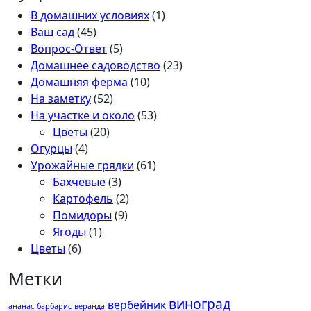
В домашних условиях
(1)
Ваш сад
(45)
Вопрос-Ответ
(5)
Домашнее садоводство
(23)
Домашняя ферма
(10)
На заметку
(52)
На участке и около
(53)
Цветы
(20)
Огурцы
(4)
Урожайные грядки
(61)
Бахчевые
(3)
Картофель
(2)
Помидоры
(9)
Ягоды
(1)
Цветы
(6)
Метки
виноград
вербейник
ананас
барбарис
веранда