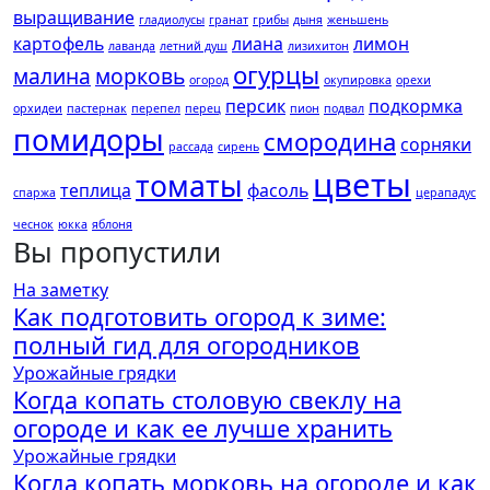
выращивание
гладиолусы
гранат
грибы
дыня
женьшень
картофель
лиана
лимон
лаванда
летний душ
лизихитон
огурцы
малина
морковь
огород
окупировка
орехи
персик
подкормка
орхидеи
пастернак
перепел
перец
пион
подвал
помидоры
смородина
сорняки
рассада
сирень
цветы
томаты
теплица
фасоль
спаржа
церападус
чеснок
юкка
яблоня
Вы пропустили
На заметку
Как подготовить огород к зиме:
полный гид для огородников
Урожайные грядки
Когда копать столовую свеклу на
огороде и как ее лучше хранить
Урожайные грядки
Когда копать морковь на огороде и как