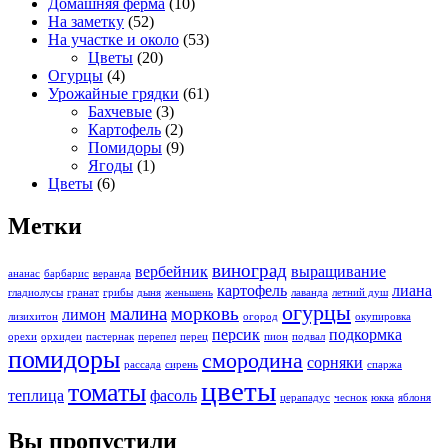
Домашняя ферма
(10)
На заметку
(52)
На участке и около
(53)
Цветы
(20)
Огурцы
(4)
Урожайные грядки
(61)
Бахчевые
(3)
Картофель
(2)
Помидоры
(9)
Ягоды
(1)
Цветы
(6)
Метки
виноград
вербейник
выращивание
ананас
барбарис
веранда
картофель
лиана
гладиолусы
гранат
грибы
дыня
женьшень
лаванда
летний душ
огурцы
малина
морковь
лимон
лизихитон
огород
окупировка
персик
подкормка
орехи
орхидеи
пастернак
перепел
перец
пион
подвал
помидоры
смородина
сорняки
рассада
сирень
спаржа
цветы
томаты
теплица
фасоль
церападус
чеснок
юкка
яблоня
Вы пропустили