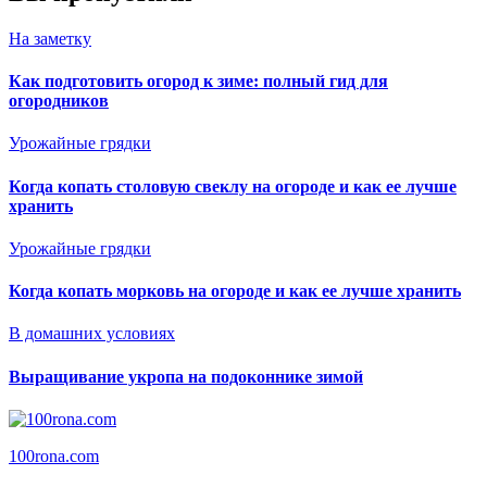
На заметку
Как подготовить огород к зиме: полный гид для
огородников
Урожайные грядки
Когда копать столовую свеклу на огороде и как ее лучше
хранить
Урожайные грядки
Когда копать морковь на огороде и как ее лучше хранить
В домашних условиях
Выращивание укропа на подоконнике зимой
100rona.com