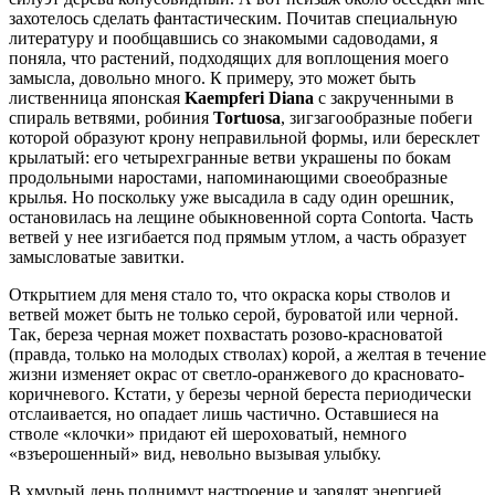
захотелось сделать фантастическим. Почитав специальную
литературу и пообщавшись со знакомыми садоводами, я
поняла, что растений, подходящих для воплощения моего
замысла, довольно много. К примеру, это может быть
лиственница японская
Kaempferi Diana
с закрученными в
спираль ветвями, робиния
Tortuosa
, зигзагообразные побеги
которой образуют крону неправильной формы, или бересклет
крылатый: его четырехгранные ветви украшены по бокам
продольными наростами, напоминающими своеобразные
крылья. Но поскольку уже высадила в саду один орешник,
остановилась на лещине обыкновенной сорта Contorta. Часть
ветвей у нее изгибается под прямым утлом, а часть образует
замысловатые завитки.
Открытием для меня стало то, что окраска коры стволов и
ветвей может быть не только серой, буроватой или черной.
Так, береза черная может похвастать розово-красноватой
(правда, только на молодых стволах) корой, а желтая в течение
жизни изменяет окрас от светло-оранжевого до красновато-
коричневого. Кстати, у березы черной береста периодически
отслаивается, но опадает лишь частично. Оставшиеся на
стволе «клочки» придают ей шероховатый, немного
«взъерошенный» вид, невольно вызывая улыбку.
В хмурый день поднимут настроение и зарядят энергией