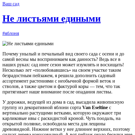
Ваш сад
Не листьями едиными
#яблоня
Почему унылый и печальный вид своего сада с осени и до
самой весны мы воспринимаем как данность? Ведь все в
наших руках: сад инее сезон может изумлять и восхищать!
Несколько лет «полюбовавшись» на своем участке таким
безрадостным пейзажем, я решила дополнить садовый
ассортимент растениями с необычной формой веток и
стволов, а также цветом и фактурой коры — тем, что так
притягивает наше внимание после опадания листвы.
У дорожки, ведущей из дома в сад, высадила живописную
группу из декоративной яблони сорта
Van Eseltine
с
вертикально растущими ветками, которую окружают три
карликовые ивы с раскидистой кроной. Чуть поодаль, на
открытой полянке, освободила места для лещины
древовидной. Нижние ветки у нее длиннее верхних, поэтому
силуэт дерева конусовидный. А вот пейзаж около беседки мне