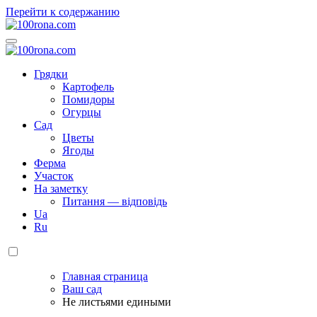
Перейти к содержанию
100rona.com
Приусадебный участок. C грядки на стол!
100rona.com
Приусадебный участок. C грядки на стол!
Грядки
Картофель
Помидоры
Огурцы
Сад
Цветы
Ягоды
Ферма
Участок
На заметку
Питання — відповідь
Ua
Ru
Главная страница
Ваш сад
Не листьями едиными