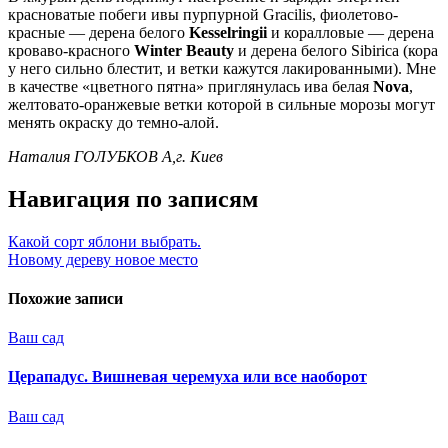
красноватые побеги ивы пурпурной Gracilis, фиолетово-
красные — дерена белого
Kesselringii
и коралловые — дерена
кроваво-красного
Winter Beauty
и дерена белого Sibirica (кора
у него сильно блестит, и ветки кажутся лакированными). Мне
в качестве «цветного пятна» приглянулась ива белая
Nova
,
желтовато-оранжевые ветки которой в сильные морозы могут
менять окраску до темно-алой.
Наталия ГОЛУБКОВ А,г. Киев
Навигация по записям
Какой сорт яблони выбрать.
Новому дереву новое место
Похожие записи
Ваш сад
Церападус. Вишневая черемуха или все наоборот
Ваш сад