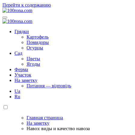
Перейти к содержанию
100rona.com
Приусадебный участок. C грядки на стол!
100rona.com
Приусадебный участок. C грядки на стол!
Грядки
Картофель
Помидоры
Огурцы
Сад
Цветы
Ягоды
Ферма
Участок
На заметку
Питання — відповідь
Ua
Ru
Главная страница
На заметку
Навоз: виды и качество навоза