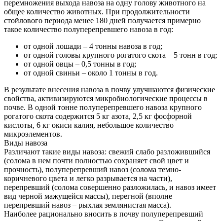
перемножения выхода навоза на одну голову животного на
общее количество животных. При продолжительности
стойлового периода менее 180 дней получается примерно
такое количество полуперепревшего навоза в год:
от одной лошади – 4 тонны навоза в год;
от одной головы крупного рогатого скота – 5 тонн в год;
от одной овцы – 0,5 тонны в год;
от одной свиньи – около 1 тонны в год.
В результате внесения навоза в почву улучшаются физические
свойства, активизируются микробиологические процессы в
почве. В одной тонне полуперепревшего навоза крупного
рогатого скота содержится 5 кг азота, 2,5 кг фосфорной
кислоты, 6 кг окиси калия, небольшое количество
микроэлементов.
Виды навоза
Различают такие виды навоза: свежий слабо разложившийся
(солома в нем почти полностью сохраняет свой цвет и
прочность), полуперепревший навоз (солома темно-
коричневого цвета и легко разрывается на части),
перепревший (солома совершенно разложилась, и навоз имеет
вид черной мажущейся массы), перегной (вполне
перепревший навоз – рыхлая землянистая масса).
Наиболее рационально вносить в почву полуперепревший