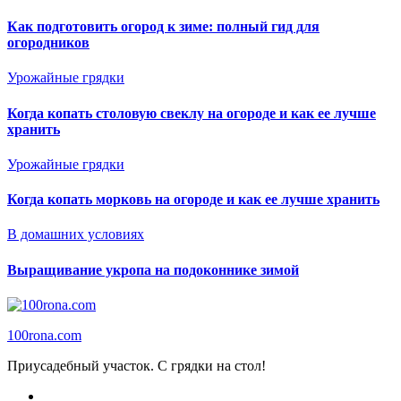
Как подготовить огород к зиме: полный гид для
огородников
Урожайные грядки
Когда копать столовую свеклу на огороде и как ее лучше
хранить
Урожайные грядки
Когда копать морковь на огороде и как ее лучше хранить
В домашних условиях
Выращивание укропа на подоконнике зимой
100rona.com
Приусадебный участок. C грядки на стол!