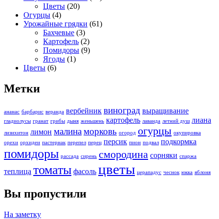
Цветы
(20)
Огурцы
(4)
Урожайные грядки
(61)
Бахчевые
(3)
Картофель
(2)
Помидоры
(9)
Ягоды
(1)
Цветы
(6)
Метки
виноград
вербейник
выращивание
ананас
барбарис
веранда
картофель
лиана
гладиолусы
гранат
грибы
дыня
женьшень
лаванда
летний душ
огурцы
малина
морковь
лимон
лизихитон
огород
окупировка
персик
подкормка
орехи
орхидеи
пастернак
перепел
перец
пион
подвал
помидоры
смородина
сорняки
рассада
сирень
спаржа
цветы
томаты
теплица
фасоль
церападус
чеснок
юкка
яблоня
Вы пропустили
На заметку