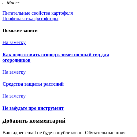
г. Миасс
Навигация
Питательные свойства картофеля
Профилактика фитофторы
по
записям
Похожие записи
На заметку
Как подготовить огород к зиме: полный гид для
огородников
На заметку
Средства защиты растений
На заметку
Не забудьте про инструмент
Добавить комментарий
Ваш адрес email не будет опубликован.
Обязательные поля