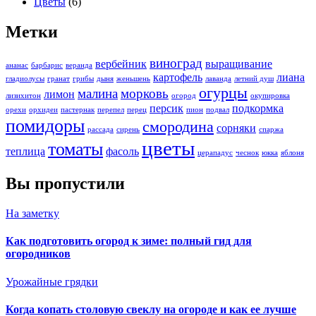
Цветы
(6)
Метки
виноград
вербейник
выращивание
ананас
барбарис
веранда
картофель
лиана
гладиолусы
гранат
грибы
дыня
женьшень
лаванда
летний душ
огурцы
малина
морковь
лимон
лизихитон
огород
окупировка
персик
подкормка
орехи
орхидеи
пастернак
перепел
перец
пион
подвал
помидоры
смородина
сорняки
рассада
сирень
спаржа
цветы
томаты
теплица
фасоль
церападус
чеснок
юкка
яблоня
Вы пропустили
На заметку
Как подготовить огород к зиме: полный гид для
огородников
Урожайные грядки
Когда копать столовую свеклу на огороде и как ее лучше