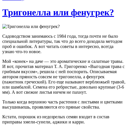
Тригонелла или фенугрек?
Садоводством занимаюсь с 1984 года, тогда почти не было
специальной литературы, так что до всего доходила методом
проб и ошибок. А вот читать советы в интересно, всегда
узнаю что-то новое.
Мой «конек» на даче — это ароматические и салатные травы.
И вот, прочитав материал Т. А. Григоренко «Выгодная трава с
грибным вкусом», решила с ней поспорить. Описываемая
автором пряность совсем не тригонелла, а фенугрек
(пажитник греческий). Его еще называют верблюжьей травой,
или шамбалой. Семена его ребристые, довольно крупные (3-6
мм). А вот свежие листья ничем не пахнут.
Только когда верхнюю часть растения с листьями и цветками
высушиваешь, проявляются его пряные свойства.
Кстати, порошок из недозрелых семян входит в состав
приправы хмели-сунели, аджики и карри.