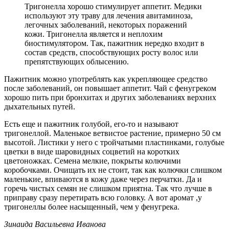
Тригонелла хорошо стимулирует аппетит. Медики
используют эту траву для лечения авитаминоза,
легочных заболеваний, некоторых поражений
кожи. Тригонелла является и неплохим
биостимулятором. Так, пажитник нередко входит в
состав средств, способствующих росту волос или
препятствующих облысению.
Пажитник можно употреблять как укрепляющее средство
после заболеваний, он повышает аппетит. Чай с фенугреком
хорошо пить при бронхитах и других заболеваниях верхних
дыхательных путей.
Есть еще и пажитник голубой, его-то и называют
тригонеллой. Маленькое ветвистое растение, примерно 50 см
высотой. Листики у него с тройчатыми пластинками, голубые
цветки в виде шаровидных соцветий на коротких
цветоножках. Семена мелкие, покрыты колючими
коробочками. Очищать их не стоит, так как колючки слишком
маленькие, впиваются в кожу даже через перчатки. Да и
горечь чистых семян не слишком приятна. Так что лучше в
приправу сразу перетирать всю головку. А вот аромат ,у
тригонеллы более насыщенный, чем у фенугрека.
Зинаида Васильевна Иванова