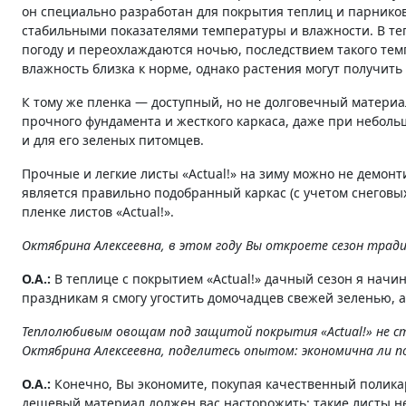
он специально разработан для покрытия теплиц и парнико
стабильными показателями температуры и влажности. В т
погоду и переохлаждаются ночью, последствием такого тем
влажность близка к норме, однако растения могут получить
К тому же пленка — доступный, но не долговечный материал
прочного фундамента и жесткого каркаса, даже при неболь
и для его зеленых питомцев.
Прочные и легкие листы «Actual!» на зиму можно не демон
является правильно подобранный каркас (с учетом снеговы
пленке листов «Actual!».
Октябрина Алексеевна, в этом году Вы откроете сезон тради
О.А.:
В теплице с покрытием «Actual!» дачный сезон я начи
праздникам я смогу угостить домочадцев свежей зеленью, 
Теплолюбивым овощам под защитой покрытия «Actual!» не с
Октябрина Алексеевна, поделитесь опытом: экономична ли по
О.А.:
Конечно, Вы экономите, покупая качественный поликар
дешевый материал должен вас насторожить: такие листы не