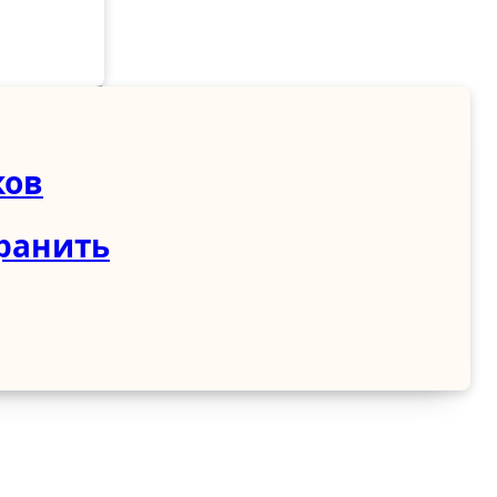
ков
хранить