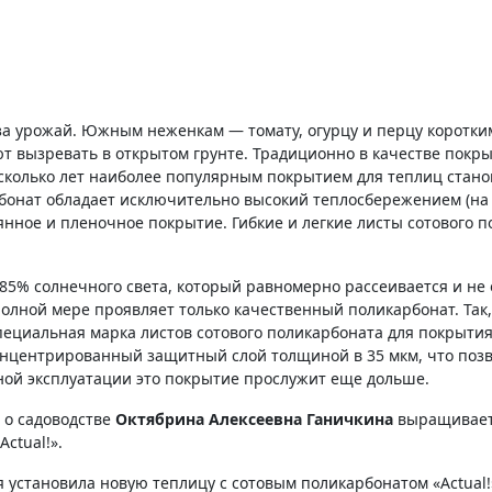
за урожай. Южным неженкам — томату, огурцу и перцу коротки
ют вызревать в открытом грунте. Традиционно в качестве покры
сколько лет наиболее популярным покрытием для теплиц стано
арбонат обладает исключительно высокий теплосбережением (на
нное и пленочное покрытие. Гибкие и легкие листы сотового 
85% солнечного света, который равномерно рассеивается и не 
олной мере проявляет только качественный поликарбонат. Так,
пециальная марка листов сотового поликарбоната для покрыти
оконцентрированный защитный слой толщиной в 35 мкм, что поз
ьной эксплуатации это покрытие прослужит еще дольше.
 о садоводстве
Октябрина Алексеевна Ганичкина
выращивает
ctual!».
 установила новую теплицу с сотовым поликарбонатом «Actual!