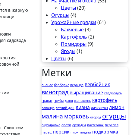
На участке и около
(53)
о
Цветы
(20)
тся в жаркую
Огурцы
(4)
теплице
Урожайные грядки
(61)
Бахчевые
(3)
новки
Картофель
(2)
для садовода
Помидоры
(9)
Ягоды
(1)
окрытия
Цветы
(6)
ировочной
Метки
вербейник
ананас
барбарис
веранда
виноград
выращивание
йским
гладиолусы
картофель
гранат
грибы
дыня
женьшень
лиана
лимон
лаванда
летний душ
лизихитон
огурцы
малина
морковь
огород
окупировка
орехи
орхидеи
пастернак
перепел
ош. Слишком
персик
подкормка
перец
пион
подвал
тсутствие