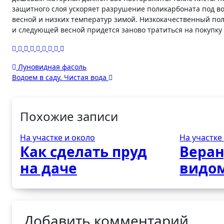
защитного слоя ускоряет разрушение поликарбоната под во
весной и низких температур зимой. Низкокачественный пол
и следующей весной придется заново тратиться на покупку
Навигация
Луновидная фасоль
Водоем в саду. Чистая вода
по
записям
Похожие записи
На участке и около
На участке
Как сделать пруд
Веран
на даче
видом
Добавить комментарий