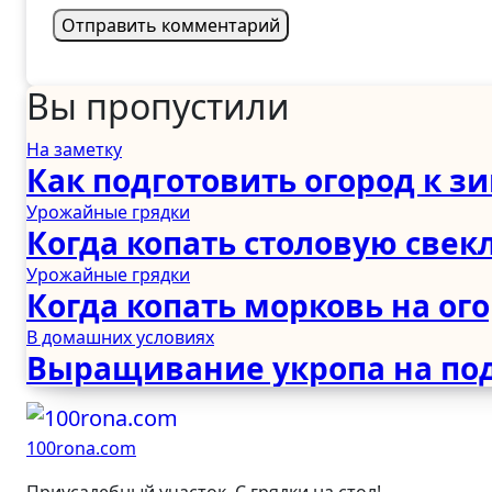
Вы пропустили
На заметку
Как подготовить огород к з
Урожайные грядки
Когда копать столовую свекл
Урожайные грядки
Когда копать морковь на ог
В домашних условиях
Выращивание укропа на по
100rona.com
Приусадебный участок. C грядки на стол!