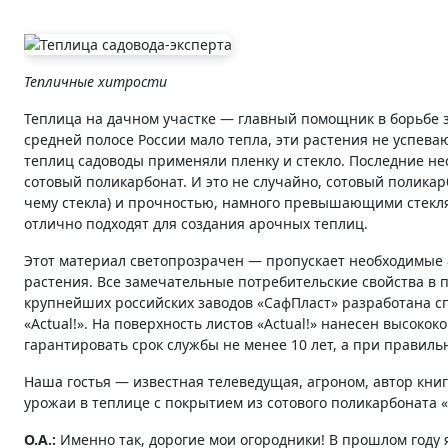
Тепличные хитрости
Теплица на дачном участке — главный помощник в борьбе 
средней полосе России мало тепла, эти растения не успева
теплиц садоводы применяли пленку и стекло. Последние не
сотовый поликарбонат. И это не случайно, сотовый полик
чему стекла) и прочностью, намного превышающими стекля
отлично подходят для создания арочных теплиц.
Этот материал светопрозрачен — пропускает необходимые 
растения. Все замечательные потребительские свойства в п
крупнейших российских заводов «СафПласт» разработана с
«Actual!». На поверхность листов «Actual!» нанесен высок
гарантировать срок службы не менее 10 лет, а при правил
Наша гостья — известная телеведущая, агроном, автор книг
урожаи в теплице с покрытием из сотового поликарбоната «A
О.А.:
Именно так, дорогие мои огородники! В прошлом году я