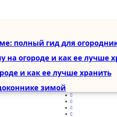
име: полный гид для огородни
у на огороде и как ее лучше 
ороде и как ее лучше хранить
доконнике зимой