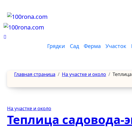
Перейти
к
содержанию
Грядки
Сад
Ферма
Участок
Главная страница
На участке и около
Теплица
На участке и около
Теплица садовода-э