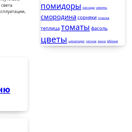
помидоры
 света
рассада
сирень
ксплуатации,
смородина
сорняки
спаржа
томаты
теплица
фасоль
цветы
церападус
чеснок
юкка
яблоня
ню