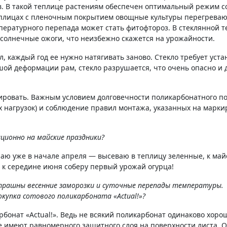
в. В такой теплице растениям обеспечен оптимальный режим с
еплицах с пленочным покрытием овощные культуры перегреваю
пературного перепада может стать фитофтороз. В стеклянной 
 солнечные ожоги, что неизбежно скажется на урожайности.
, каждый год ее нужно натягивать заново. Стекло требует уста
шой деформации рам, стекло разрушается, что очень опасно и 
тировать. Важным условием долговечности поликарбонатного п
х нагрузок) и соблюдение правил монтажа, указанных на марк
ционно на майские праздники?
наю уже в начале апреля — высеваю в теплицу зеленные, к ма
а к середине июня соберу первый урожай огурца!
трашны весенние заморозки и суточные перепады температуры.
купка сотового поликарбоната «Actual!»?
бонат «Actual!». Ведь не всякий поликарбонат одинаково хор
 имеют равномерного защитного слоя на поверхности листа. О