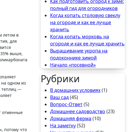
Как подготовить огород к зиме:
полный гид для огородников
Когда копать столовую свеклу
на огороде и как ее лучше
хранить
м летом в
Когда копать морковь на
тия, для
огороде и как ее лучше хранить
вится
Выращивание укропа на
 35% выше,
подоконнике зимой
поликарбоната
Начало «посевной»
Рубрики
опаляет
 на одном из
я теплиц —
В домашних условиях
(1)
воляет
Ваш сад
(45)
Вопрос-Ответ
(5)
Домашнее садоводство
(23)
 отменные
Домашняя ферма
(10)
На заметку
(52)
», потому что