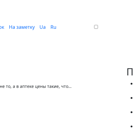
ок
На заметку
Ua
Ru
П
не то, а в аптеке цены такие, что…