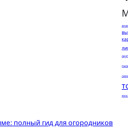
М
ана
вы
ка
ли
оку
пио
сир
т
юкк
име: полный гид для огородников