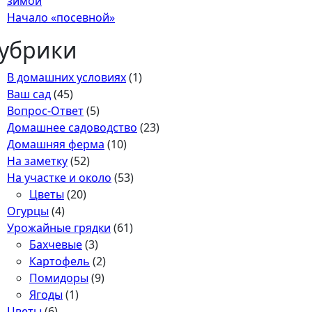
зимой
Начало «посевной»
убрики
В домашних условиях
(1)
Ваш сад
(45)
Вопрос-Ответ
(5)
Домашнее садоводство
(23)
Домашняя ферма
(10)
На заметку
(52)
На участке и около
(53)
Цветы
(20)
Огурцы
(4)
Урожайные грядки
(61)
Бахчевые
(3)
Картофель
(2)
Помидоры
(9)
Ягоды
(1)
Цветы
(6)