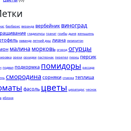
етки
виноград
вербейник
нас
барбарис
веранда
ращивание
гладиолусы
гранат
грибы
дыня
женьшень
ртофель
лиана
лаванда
летний душ
лизихитон
огурцы
малина
морковь
мон
огород
персик
пировка
орехи
орхидеи
пастернак
перепел
перец
помидоры
подкормка
н
подвал
рассада
смородина
сорняки
теплица
ень
спаржа
цветы
оматы
фасоль
церападус
чеснок
а
яблоня