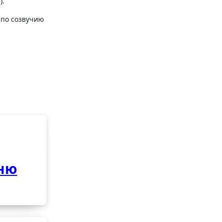
).
ню