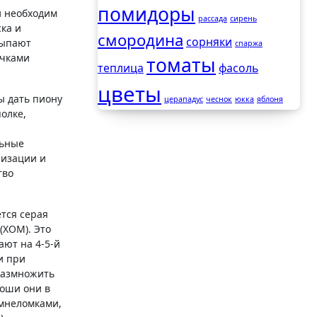
помидоры
и необходим
рассада
сирень
ка и
смородина
сорняки
сыпают
спаржа
очками
томаты
теплица
фасоль
цветы
ы дать пиону
церападус
чеснок
юкка
яблоня
олке,
льные
низации и
тво
тся серая
(ХОМ). Это
ают на 4-5-й
и при
 размножить
роши они в
амнеломками,