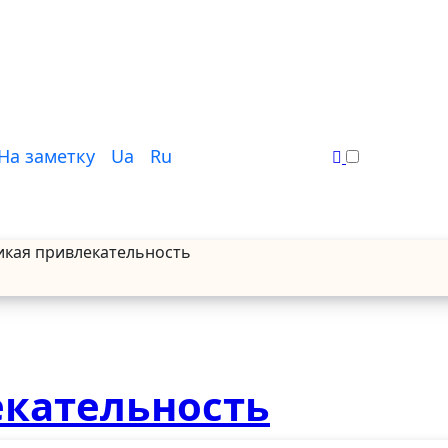
На заметку
Ua
Ru
икая привлекательность
екательность