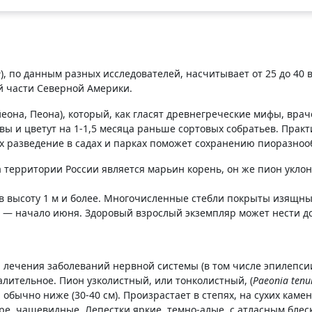
e
), по данным разных исследователей, насчитывает от 25 до 40 в
й части Северной Америки.
еона, Пеона), который, как гласят древнегреческие мифы, врач
ы и цветут на 1-1,5 месяца раньше сортовых собратьев. Практ
х разведение в садах и парках поможет сохранению пиоразноо
 территории России является марьин корень, он же пион укл
в высоту 1 м и более. Многочисленные стебли покрыты изящн
 — начало июня. Здоровый взрослый экземпляр может нести до
лечения заболеваний нервной системы (в том числе эпилепсии
лительное. Пион узколистный, или тонколистный, (
Paeonia tenui
бычно ниже (30-40 см). Произрастает в степях, на сухих каме
ре, чашевидные. Лепестки яркие, темно-алые, с атласным блеск