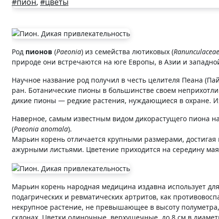
#пион
,
#цветы
Род
пионов
(
Paeonia
) из семейства лютиковых (
Ranunculacea
природе они встречаются на юге Европы, в Азии и западно
Научное название род получил в честь целителя Пеана (Пай
ран. Ботанические пионы в большинстве своем неприхотлив
дикие пионы — редкие растения, нуждающиеся в охране. И
Наверное, самым известным видом дикорастущего пиона на
(
Paeonia anomala
).
Марьин корень отличается крупными размерами, достигая 
ажурными листьями. Цветение приходится на середину мая
Марьин корень народная медицина издавна использует для 
подагрических и ревматических артритов, как противовоспа
некрупное растение, не превышающее в высоту полуметра, о
склонах. Цветки одиночные, верхушечные, до 8 см в диамет