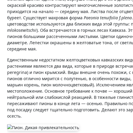
окраской красиво контрастируют многочисленные золотист
приходится на начало — середину мая. Листва после отцвет
буреет. Существует махровая форма
Paeonia tenuifolia f.plena
цветоводстве используются два близких вида этой группы: 
mlokosewitschii
). Оба встречаются в горных лесах Кавказа. Э
пионов большими рассеченными листьями. Цветки одиночны
диаметре. Лепестки окрашены в желтоватые тона, от светлы
середине мая.
Единственным недостатком желтоцветковых кавказских вид
растениями являются два вида, которые в природе встреча
peregrina) и пион крымский. Виды внешне очень похожи, с
пионов отлично мирится с полутенью, в особенности виды,
марьин корень, пион молочноцветковый). Исключением явл
местоположение. Основное требование к почве — хороший 
нейтральной или слабокислой реакцией. В тяжелые глинист
пересаживают пионы в конце лета — осенью. Правильно пос
под посадку следует тщательно подготовить. Делают это зар
осесть.