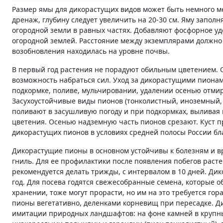
Размер ямы для дикорастущих видов может быть немного ме
дренаж, глубину следует увеличить на 20-30 см. Яму запол
огородной земли в равных частях. Добавляют фосфорное удо
огородной землей. Расстояние между экземплярами должно 
возобновления находилась на уровне почвы.
В первый год растения не порадуют обильным цветением. 
возможность набраться сил. Уход за дикорастущими пионам
подкормке, поливе, мульчировании, удалении осенью отми
Засухоустойчивые виды пионов (тонколистный, иноземный,
поливают в засушливую погоду и при подкормках, выливая п
цветения. Осенью надземную часть пионов срезают. Куст п
дикорастущих пионов в условиях средней полосы России бл
Дикорастущие пионы в основном устойчивы к болезням и в
гниль. Для ее профилактики после появления побегов раст
рекомендуется делать трижды, с интервалом в 10 дней. Д
год. Для посева годятся свежесобранные семена, которые 
хранении, тоже могут прорасти, но им на это требуется гор
пионы вегетативно, деленками корневищ при пересадке. Д
имитации природных ландшафтов: на фоне камней в крупны