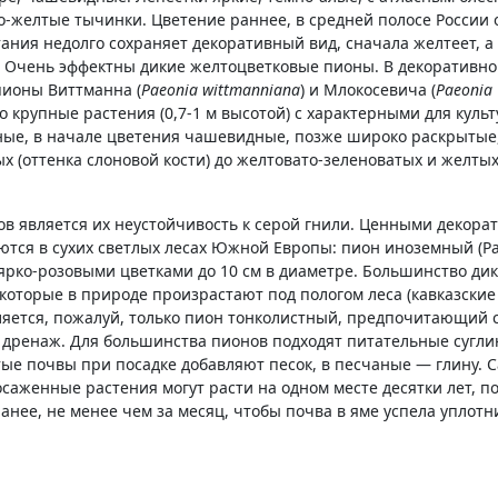
о-желтые тычинки. Цветение раннее, в средней полосе России
ания недолго сохраняет декоративный вид, сначала желтеет, а
. Очень эффектны дикие желтоцветковые пионы. В декоративн
пионы Виттманна (
Paeonia wittmanniana
) и Млокосевича (
Paeonia
то крупные растения (0,7-1 м высотой) с характерными для куль
е, в начале цветения чашевидные, позже широко раскрытые, 
х (оттенка слоновой кости) до желтовато-зеленоватых и желтых
ов является их неустойчивость к серой гнили. Ценными декор
ются в сухих светлых лесах Южной Европы: пион иноземный (P
 ярко-розовыми цветками до 10 см в диаметре. Большинство ди
 которые в природе произрастают под пологом леса (кавказские
яется, пожалуй, только пион тонколистный, предпочитающий 
дренаж. Для большинства пионов подходят питательные сугли
ые почвы при посадке добавляют песок, в песчаные — глину. 
аженные растения могут расти на одном месте десятки лет, по
анее, не менее чем за месяц, чтобы почва в яме успела уплотн