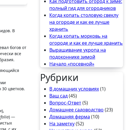
Как подготовить огород к зиме:
полный гид для огородников
Когда копать столовую свеклу
на огороде и как ее лучше
хранить
идов. В
Когда копать морковь на
огороде и как ее лучше хранить
евал богов от
Выращивание укропа на
ически все
подоконнике зимой
бразия.
Начало «посевной»
оняющийся
Рубрики
ыми
В домашних условиях
(1)
 30 цветков.
Ваш сад
(45)
Вопрос-Ответ
(5)
Домашнее садоводство
(23)
),
Домашняя ферма
(10)
folia
) —
нистых
На заметку
(52)
ом, с их