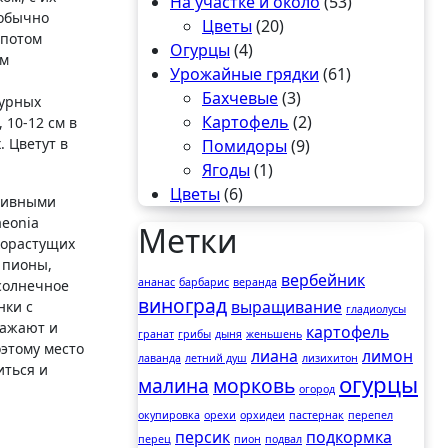
На участке и около
(53)
 обычно
Цветы
(20)
 потом
Огурцы
(4)
ом
Урожайные грядки
(61)
Бахчевые
(3)
турных
Картофель
(2)
10-12 см в
. Цветут в
Помидоры
(9)
Ягоды
(1)
Цветы
(6)
ативными
aeonia
Метки
корастущих
 пионы,
вербейник
ананас
барбарис
веранда
солнечное
виноград
выращивание
нки с
гладиолусы
Сажают и
картофель
гранат
грибы
дыня
женьшень
этому место
лиана
лимон
лаванда
летний душ
лизихитон
иться и
огурцы
малина
морковь
огород
окупировка
орехи
орхидеи
пастернак
перепел
персик
подкормка
перец
пион
подвал