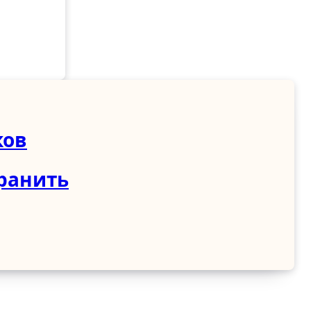
ков
хранить