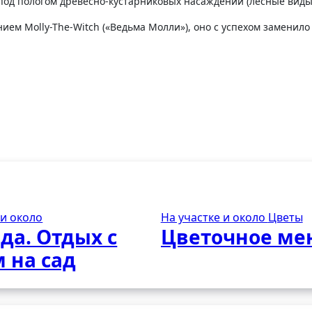
под пологом древесно-кустарниковых насаждений (лесные виды
 и около
На участке и около
Цветы
да. Отдых с
Цветочное ме
 на сад