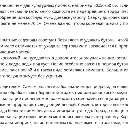
ньше, чем для культурных пионов, например 50х50х50 см. Есл
няют смесью питательного компоста из перепревшего торфа, пес
брение или костную муку, древесную золу. Сверху до краев за
быть не менее 70 см. Очень важно, чтобы корневая шейка с п
Опытные садоводы советуют безжалостно удалить бутоны, чтоб
и мало отличается от ухода за сортовыми и заключается в проп
рающих частей.
 крымский) не нуждаются в дополнительном увлажнении, оста
о 2 ведра воды под куст. Полив особенно важен в период буто
рисыпают золой и в таком виде оставляют зимовать. Большинс
агополучно зимует без укрытия.
редителям. Самым опасным заболеванием для ряда видов являе
ения обрабатывают бордоской жидкостью или хлорокисью меди 
икорастущие пионы можно размножать семенами, сеянцы зацвет
обычно прорастают следующей весной. Семена, которые высохл
аздо больше времени: два, а иногда и три года. Гораздо проще
икорастущие виды пионов можно использовать по-разному. Хо
х альпинариях, на остепненных склонах вместе со злаками, к