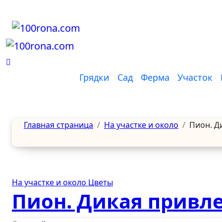
Перейти
к
содержанию
Грядки
Сад
Ферма
Участок
Главная страница
На участке и около
Пион. Д
На участке и около
Цветы
Пион. Дикая привл