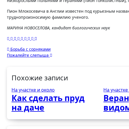
низкорослыми полынями и геранями (пион тонколистный), 
Пион Млокосевича в Англии известен под курьезным названием Molly-The-Witch («Ведьма Молли»), оно с успехом заменило по созвучию
труднопроизносимую фамилию ученого.
МАРИНА НОВОСЕЛОВА, кандидат биологических наук
Навигация
Борьба с сорняками
Пожалейте слепыша
по
записям
Похожие записи
На участке и около
На участке
Как сделать пруд
Веран
на даче
видом