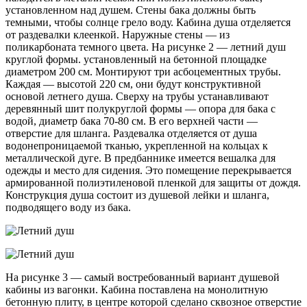
установленном над душем. Стены бака должны быть
темными, чтобы солнце грело воду. Кабина душа отделяется
от раздевалки клеенкой. Наружные стены — из
поликарбоната темного цвета. На рисунке 2 — летний душ
круглой формы. установленный на бетонной площадке
диаметром 200 см. Монтируют три асбоцементных трубы.
Каждая — высотой 220 см, они будут конструктивной
основой летнего душа. Сверху на трубы устанавливают
деревянный шит полукруглой формы — опора для бака с
водой, диаметр бака 70-80 см. В его верхней части —
отверстие для шланга. Раздевалка отделяется от душа
водонепроницаемой тканью, укрепленной на кольцах к
металлической дуге. В предбаннике имеется вешалка для
одежды и место для сидения. Это помещение перекрывается
армированной полиэтиленовой пленкой для защиты от дождя.
Конструкция душа состоит из душевой лейки и шланга,
подводящего воду из бака.
На рисунке 3 — самый востребованный вариант душевой
кабины из вагонки. Кабина поставлена на монолитную
бетонную плиту, в центре которой сделано сквозное отверстие