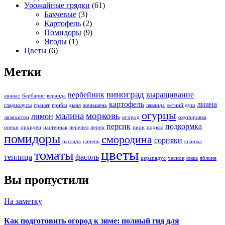
Урожайные грядки
(61)
Бахчевые
(3)
Картофель
(2)
Помидоры
(9)
Ягоды
(1)
Цветы
(6)
Метки
виноград
вербейник
выращивание
ананас
барбарис
веранда
картофель
лиана
гладиолусы
гранат
грибы
дыня
женьшень
лаванда
летний душ
огурцы
малина
морковь
лимон
лизихитон
огород
окупировка
персик
подкормка
орехи
орхидеи
пастернак
перепел
перец
пион
подвал
помидоры
смородина
сорняки
рассада
сирень
спаржа
цветы
томаты
теплица
фасоль
церападус
чеснок
юкка
яблоня
Вы пропустили
На заметку
Как подготовить огород к зиме: полный гид для