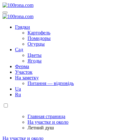
Перейти
к
100rona.com
Приусадебный участок. C грядки на стол!
содержанию
100rona.com
Приусадебный участок. C грядки на стол!
Грядки
Картофель
Помидоры
Огурцы
Сад
Цветы
Ягоды
Ферма
Участок
На заметку
Питання — відповідь
Ua
Ru
Главная страница
На участке и около
Летний душ
На участке и около