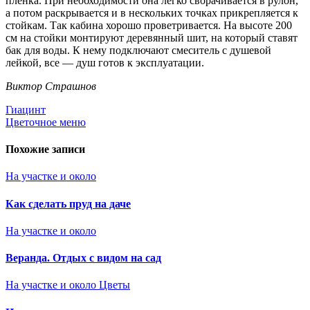
пленка. При необходимости она легко сворачивается в рулон,
а потом раскрывается и в нескольких точках прикрепляется к
стойкам. Так кабина хорошо проветривается. На высоте 200
см на стойки монтируют деревянный шит, на который ставят
бак для воды. К нему подключают смеситель с душевой
лейкой, все — душ готов к эксплуатации.
Виктор Страшнов
Навигация
Гиацинт
Цветочное меню
по
записям
Похожие записи
На участке и около
Как сделать пруд на даче
На участке и около
Веранда. Отдых с видом на сад
На участке и около
Цветы