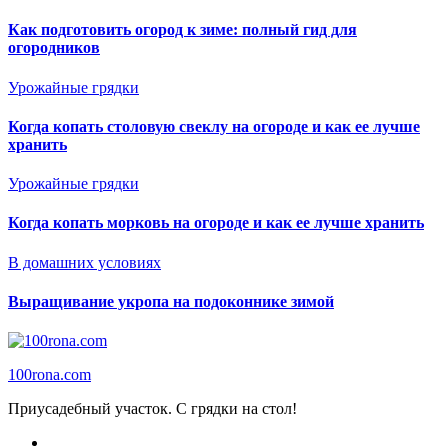
Как подготовить огород к зиме: полный гид для
огородников
Урожайные грядки
Когда копать столовую свеклу на огороде и как ее лучше
хранить
Урожайные грядки
Когда копать морковь на огороде и как ее лучше хранить
В домашних условиях
Выращивание укропа на подоконнике зимой
100rona.com
Приусадебный участок. C грядки на стол!