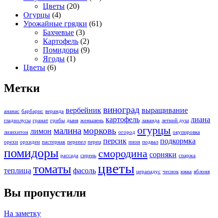
Цветы
(20)
Огурцы
(4)
Урожайные грядки
(61)
Бахчевые
(3)
Картофель
(2)
Помидоры
(9)
Ягоды
(1)
Цветы
(6)
Метки
виноград
вербейник
выращивание
ананас
барбарис
веранда
картофель
лиана
гладиолусы
гранат
грибы
дыня
женьшень
лаванда
летний душ
огурцы
малина
морковь
лимон
лизихитон
огород
окупировка
персик
подкормка
орехи
орхидеи
пастернак
перепел
перец
пион
подвал
помидоры
смородина
сорняки
рассада
сирень
спаржа
цветы
томаты
теплица
фасоль
церападус
чеснок
юкка
яблоня
Вы пропустили
На заметку